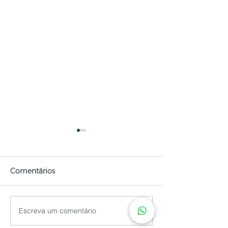
Comentários
Osteomielite
Escreva um comentário
Dor no ombro: bursite,
tendinite e artrite