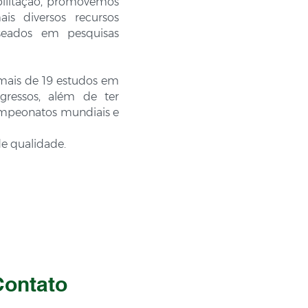
bilitação, promovemos
is diversos recursos
seados em pesquisas
 mais de 19 estudos em
ngressos, além de ter
ampeonatos mundiais e
 de qualidade.
Contato