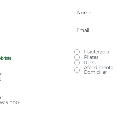
Fisioterapia
Pilates
brista
R.P.G
Atendimento
Domiciliar
r
0
ar
05615-000