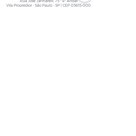
Rua José Jannarelli, 75 - 4º Andar
Vila Progredior - São Paulo - SP | CEP
05615-000
Políticas de Privacidade
Contato