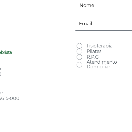
Fisioterapia
Pilates
brista
R.P.G
Atendimento
Domiciliar
r
0
ar
05615-000