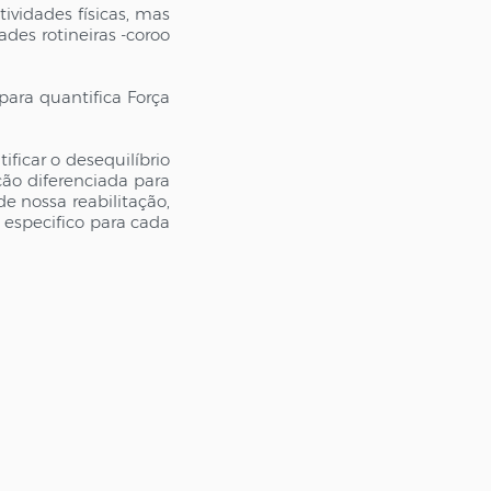
ividades físicas, mas
des rotineiras -coroo
ra quantifica Força
.
ficar o desequilíbrio
ão diferenciada para
de nossa reabilitação,
especifico para cada