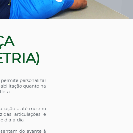
ÇA
TRIA)
 permite personalizar
eabilitação quanto na
leta.
valiação e até mesmo
zidas articulações e
 dia-a-dia.
resentam do avante à