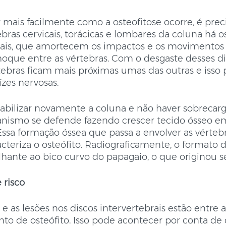
ais facilmente como a osteofitose ocorre, é prec
tebras cervicais, torácicas e lombares da coluna há
rais, que amortecem os impactos e os movimentos 
hoque entre as vértebras. Com o desgaste desses di
értebras ficam mais próximas umas das outras e isso 
zes nervosas. 
tabilizar novamente a coluna e não haver sobrecarg
ganismo se defende fazendo crescer tecido ósseo em
ssa formação óssea que passa a envolver as vértebr
racteriza o osteófito. Radiograficamente, o formato d
ante ao bico curvo do papagaio, o que originou se
 risco
e as lesões nos discos intervertebrais estão entre a
to de osteófito. Isso pode acontecer por conta de 