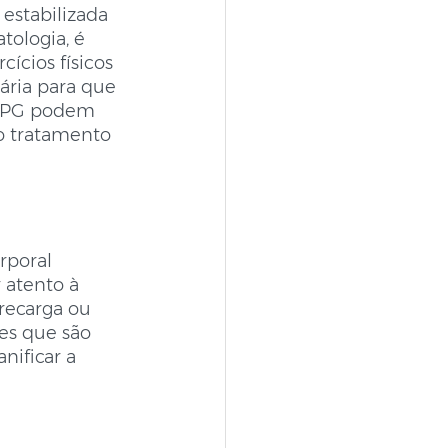
 estabilizada 
tologia, é 
ícios físicos 
ária para que 
e RPG podem 
 o tratamento 
rporal 
 atento à 
brecarga ou 
es que são 
ificar a 