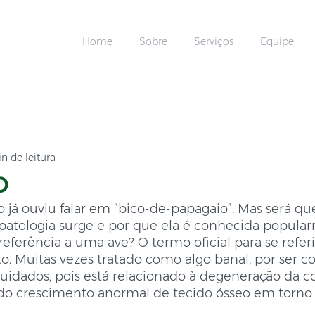
Home
Sobre
Serviços
Equipe
n de leitura
o
á ouviu falar em “bico-de-papagaio”. Mas será qu
atologia surge e por que ela é conhecida popula
ferência a uma ave? O termo oficial para se referi
to. Muitas vezes tratado como algo banal, por ser 
uidados, pois está relacionado à degeneração da c
e do crescimento anormal de tecido ósseo em torno 