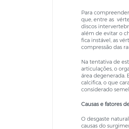
Para compreender m
que, entre as  vér
discos interverteb
além de evitar o c
fica instável, as v
compressão das raí
Na tentativa de es
articulações, o or
área degenerada. E
calcifica, o que ca
considerado semelh
Causas e fatores de
O desgaste natural 
causas do surgimen