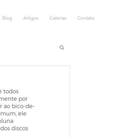
Blog
Artigos
Galerias
Contato
e todos 
rmente por 
r ao bico-de-
comum, ele 
oluna 
dos discos 