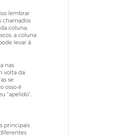
iso lembrar 
 os chamados 
da coluna, 
scos, a coluna 
pode levar à 
a nas 
 volta da 
as se 
o osso é 
u “apelido”.
s principais 
diferentes 