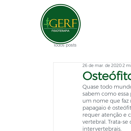
Todos posts
26 de mar. de 2020
2 mi
Osteófit
Quase todo mundo j
sabem como essa p
um nome que faz re
papagaio é osteófi
requer atenção e c
vertebral. Trata-s
intervertebrais.