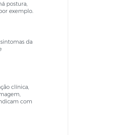
á postura, 
por exemplo. 
sintomas da 
e 
ão clínica, 
 imagem, 
indicam com 