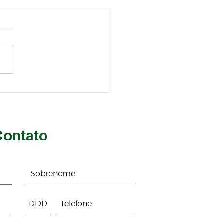
omielite
Contato